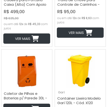
Caixa (Alta) Com Apoio
Controle de Carrinhos -
de Braços - 9026b
TC1
R$ 499,00
R$ 95,00
R$ 635,00
ou em até
12x
de
R$ 8,63
com
juros
ou em até
12x
de
R$ 45,33
com
juros
VER MAIS
VER MAIS
Garí
Coletor de Pilhas e
Baterias p/ Parede 30L -
Container Lixeira Modelo
Cód. PB30NL
Garí 120L - Cód. X120