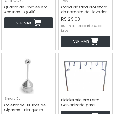
Cód. QCI60
PAV1
Quadro de Chaves em
Capa Plástica Protetora
Aço Inox - QCI60
de Botoeira de Elevador
R$ 29,00
VER MAIS
ou em até
12x
de
R$ 2,63
com
juros
VER MAIS
Smart 10L
Bicicletário em Ferro
Galvanizado para
Coletor de Bitucas de
Garagens - G10
Cigarros - Bituqueira