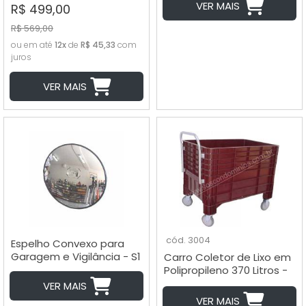
Smart 10L - Cód. BS10
VER MAIS
R$ 499,00
R$ 569,00
ou em até
12x
de
R$ 45,33
com
juros
VER MAIS
cód. 3004
Espelho Convexo para
Garagem e Vigilância - S1
Carro Coletor de Lixo em
Polipropileno 370 Litros -
Cód. 3004
VER MAIS
VER MAIS