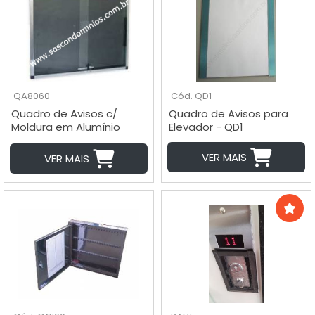
QA8060
Cód. QD1
Quadro de Avisos c/
Quadro de Avisos para
Moldura em Alumínio
Elevador - QD1
80X60cm - QA8060
VER MAIS
VER MAIS