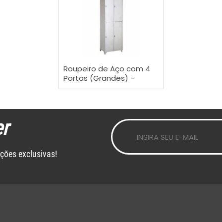
VER MAIS
Roupeiro de Aço com 4
Portas (Grandes) -
GRP04
r
ções exclusivas!