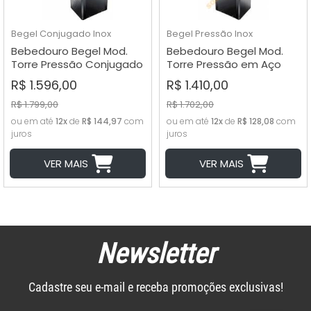
A - Z
Begel
Conjugado Inox
Begel
Pressão Inox
Bebedouro Begel Mod.
Bebedouro Begel Mod.
Torre Pressão Conjugado
Torre Pressão em Aço
em Aço Inox - cód. BRC40
Inox - cód. BRX40
R$ 1.596,00
R$ 1.410,00
R$ 1.799,00
R$ 1.702,00
ou em até
12x
de
R$ 144,97
com
ou em até
12x
de
R$ 128,08
com
juros
juros
VER MAIS
VER MAIS
Newsletter
Cadastre seu e-mail e receba promoções exclusivas!