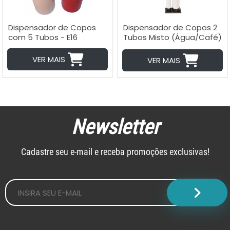
A - Z
Dispensador de Copos
Dispensador de Copos 2
com 5 Tubos - E16
Tubos Misto (Água/Café)
- E14
VER MAIS
VER MAIS
Newsletter
Cadastre seu e-mail e receba promoções exclusivas!