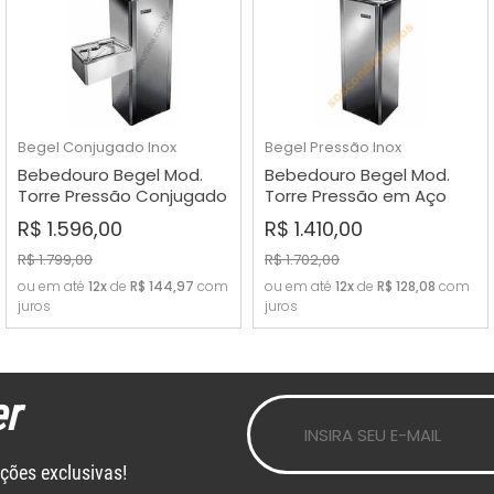
Begel
Conjugado Inox
Begel
Pressão Inox
Bebedouro Begel Mod.
Bebedouro Begel Mod.
Torre Pressão Conjugado
Torre Pressão em Aço
em Aço Inox - cód. BRC40
Inox - cód. BRX40
VER MAIS
VER MAIS
R$ 1.596,00
R$ 1.410,00
R$ 1.799,00
R$ 1.702,00
ou em até
12x
de
R$ 144,97
com
ou em até
12x
de
R$ 128,08
com
juros
juros
r
ções exclusivas!