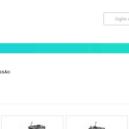
SSÃO
Begel