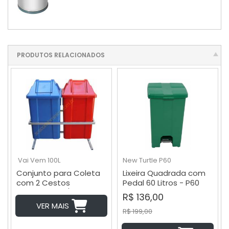
PRODUTOS RELACIONADOS
Vai Vem 100L
New Turtle
P60
Conjunto para Coleta
Lixeira Quadrada com
com 2 Cestos
Pedal 60 Litros - P60
Quadrados c/ Tampa
R$ 136,00
Vai Vem 100L - T19
VER MAIS
R$ 199,00